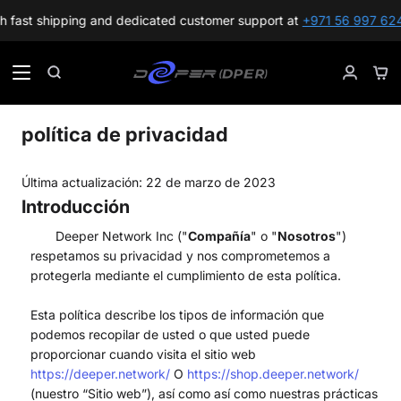
shipping and dedicated customer support at
+971 56 997 6244
!
Skip
to
Sho
Search
My
content
Car
Accoun
política de privacidad
Última actualización: 22 de marzo de 2023
Introducción
Deeper Network Inc ("
Compañía
" o "
Nosotros
")
respetamos su privacidad y nos comprometemos a
protegerla mediante el cumplimiento de esta política.
Esta política describe los tipos de información que
podemos recopilar de usted o que usted puede
proporcionar cuando visita el sitio web
https://deeper.network/
O
https://shop.deeper.network/
(nuestro “Sitio web”), así como así como nuestras prácticas