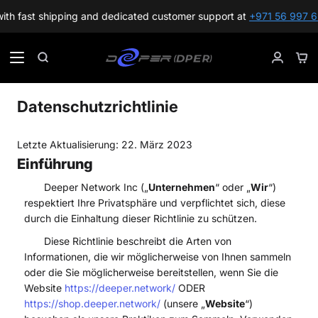
ping and dedicated customer support at
+971 56 997 6244
!
Passer
au
Pan
Recherche
Mon
contenu
compte
Datenschutzrichtlinie
Letzte Aktualisierung: 22. März 2023
Einführung
Deeper Network Inc („
Unternehmen
“ oder „
Wir
“)
respektiert Ihre Privatsphäre und verpflichtet sich, diese
durch die Einhaltung dieser Richtlinie zu schützen.
Diese Richtlinie beschreibt die Arten von
Informationen, die wir möglicherweise von Ihnen sammeln
oder die Sie möglicherweise bereitstellen, wenn Sie die
Website
https://deeper.network/
ODER
https://shop.deeper.network/
(unsere „
Website
“)