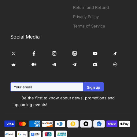
Return and Refund
Privacy Policy
Terms of Service
Social Media
Be the first to know about news, promotions and
upcoming events!
Visa
Master
American
Discover
Diners
Shopify
Apple
Méthodes
express
club
pay
pay