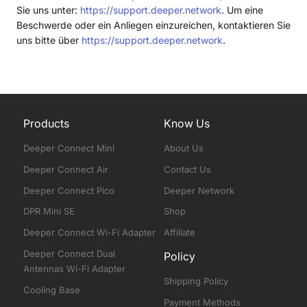
Sie uns unter:
https://support.deeper.network
. Um eine
Beschwerde oder ein Anliegen einzureichen, kontaktieren Sie
uns bitte über
https://support.deeper.network
.
Products
Know Us
Deeper Connect Mini
About Us
Deeper Connect Air
Contact Us
Deeper Connect Pico
Deeper Network
DPR Mini SE
Shop
Deeper Connect Wi-Fi Adapter
Affiliate
Deeper Connect Dual
Policy
Antennas Wi-Fi Adapter
Shipping Policy
Cooling Base
Payment Methods